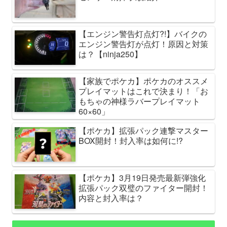
【エンジン警告灯点灯?!】バイクの
エンジン警告灯が点灯！原因と対策
は？【ninja250】
【家族でポケカ】ポケカのオススメ
プレイマットはこれで決まり！「お
もちゃの神様ラバープレイマット
60×60」
【ポケカ】拡張パック連撃マスター
BOX開封！封入率は如何に!?
【ポケカ】3月19日発売最新弾強化
拡張パック双璧のファイター開封！
内容と封入率は？