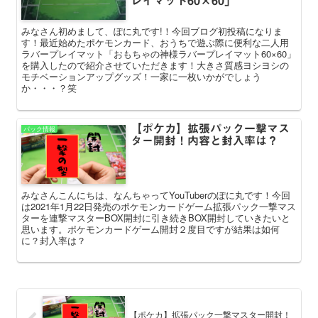
レイマット60×60」
みなさん初めまして、ぽに丸です!！今回ブログ初投稿になりま
す！最近始めたポケモンカード、おうちで遊ぶ際に便利な二人用
ラバープレイマット「おもちゃの神様ラバープレイマット60×60」
を購入したので紹介させていただきます！大きさ質感ヨシヨシの
モチベーションアップグッズ！一家に一枚いかがでしょう
か・・・？笑
【ポケカ】拡張パック一撃マス
パック情報
ター開封！内容と封入率は？
みなさんこんにちは、なんちゃってYouTuberのぽに丸です！今回
は2021年1月22日発売のポケモンカードゲーム拡張パック一撃マス
ターを連撃マスターBOX開封に引き続きBOX開封していきたいと
思います。ポケモンカードゲーム開封２度目ですが結果は如何
に？封入率は？
【ポケカ】拡張パック一撃マスター開封！