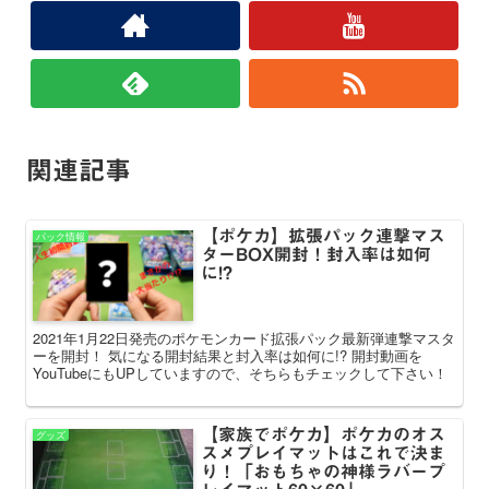
関連記事
【ポケカ】拡張パック連撃マス
パック情報
ターBOX開封！封入率は如何
に!?
2021年1月22日発売のポケモンカード拡張パック最新弾連撃マスタ
ーを開封！ 気になる開封結果と封入率は如何に!? 開封動画を
YouTubeにもUPしていますので、そちらもチェックして下さい！
【家族でポケカ】ポケカのオス
グッズ
スメプレイマットはこれで決ま
り！「おもちゃの神様ラバープ