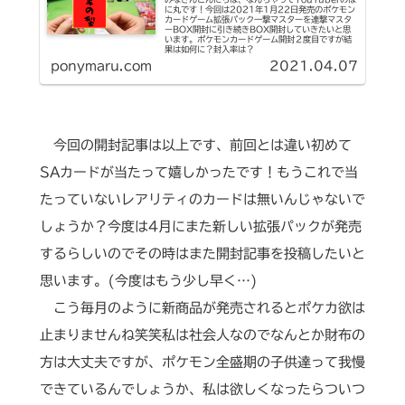
に丸です！今回は2021年1月22日発売のポケモン
カードゲーム拡張パック一撃マスターを連撃マスタ
ーBOX開封に引き続きBOX開封していきたいと思
います。ポケモンカードゲーム開封２度目ですが結
果は如何に？封入率は？
ponymaru.com
2021.04.07
今回の開封記事は以上です、前回とは違い初めて
SAカードが当たって嬉しかったです！もうこれで当
たっていないレアリティのカードは無いんじゃないで
しょうか？今度は4月にまた新しい拡張パックが発売
するらしいのでその時はまた開封記事を投稿したいと
思います。(今度はもう少し早く…)
こう毎月のように新商品が発売されるとポケカ欲は
止まりませんね笑笑私は社会人なのでなんとか財布の
方は大丈夫ですが、ポケモン全盛期の子供達って我慢
できているんでしょうか、私は欲しくなったらついつ