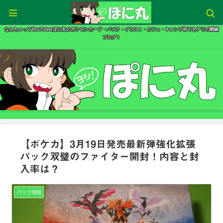
なんちゃってYouTuberぽに丸のポケモンカード・バイク・イラスト・カフェ・キャンプ何でもアリの闇鍋
ブログ！
【ポケカ】3月19日発売最新弾強化拡張
パック双璧のファイター開封！内容と封
入率は？
パック情報