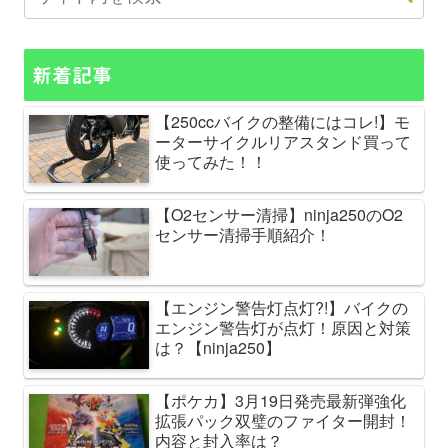
新着記事
【250ccバイクの整備にはコレ!】モ
ーターサイクルリアスタンド買って
使ってみた！！
【O2センサー清掃】ninja250のO2
センサー清掃手順紹介！
【エンジン警告灯点灯?!】バイクの
エンジン警告灯が点灯！原因と対策
は？【ninja250】
【ポケカ】3月19日発売最新弾強化
拡張パック双璧のファイター開封！
内容と封入率は？